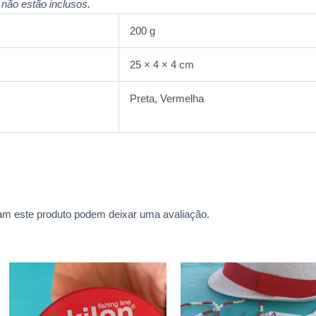
não estão inclusos.
200 g
25 × 4 × 4 cm
Preta, Vermelha
m este produto podem deixar uma avaliação.
Price
Est
range:
prod
R$ 45,0
throug
tem
R$ 75,0