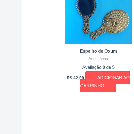
Espelho de Oxum
Acessórios
Avaliação
0
de 5
ADICIONAR AO
R$
42,99
CARRINHO