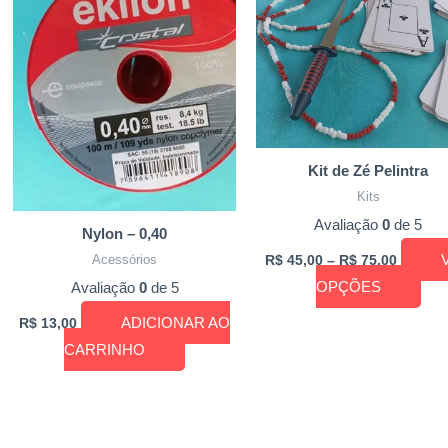
vári
vari
As
opç
pod
ser
Kit de Zé Pelintra
esco
Kits
na
Avaliação
0
de 5
Nylon – 0,40
pág
Acessórios
do
R$
45,00
–
R$
75,00
OPÇÕES
Avaliação
0
de 5
prod
ADICIONAR AO
R$
13,00
CARRINHO