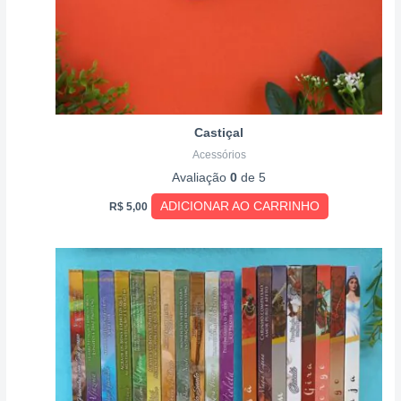
Castiçal
Acessórios
Avaliação
0
de 5
ADICIONAR AO CARRINHO
R$
5,00
Este
produto
tem
várias
variantes.
As
opções