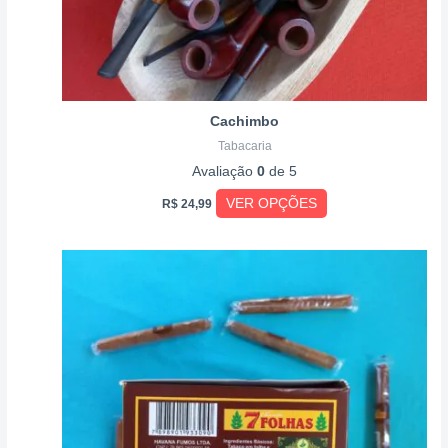
página
do
produto
Cachimbo
Tabacaria
Avaliação
0
de 5
VER OPÇÕES
R$
24,99