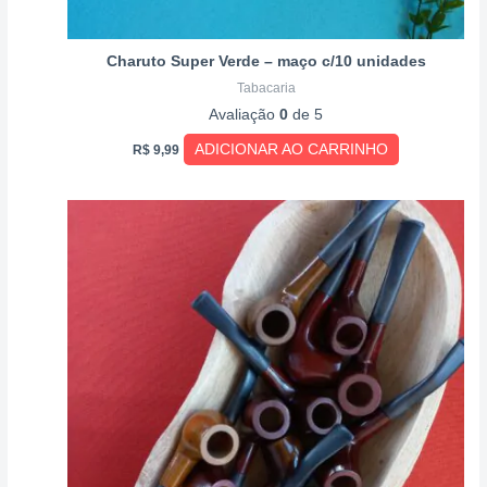
Charuto Super Verde – maço c/10 unidades
Tabacaria
Avaliação
0
de 5
ADICIONAR AO CARRINHO
R$
9,99
Este
produto
tem
várias
variantes.
As
opções
podem
ser
escolhidas
na