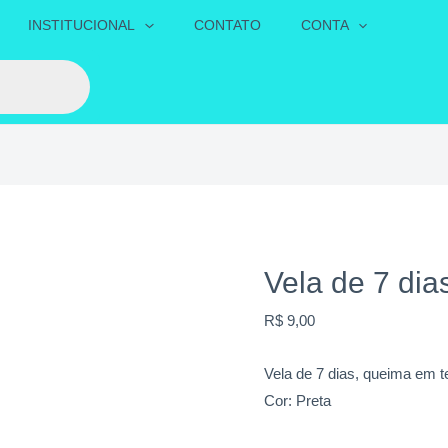
Vela
INSTITUCIONAL
CONTATO
CONTA
de
7
dias
Preta
quantidade
Vela de 7 dia
R$
9,00
Vela de 7 dias, queima em 
Cor: Preta