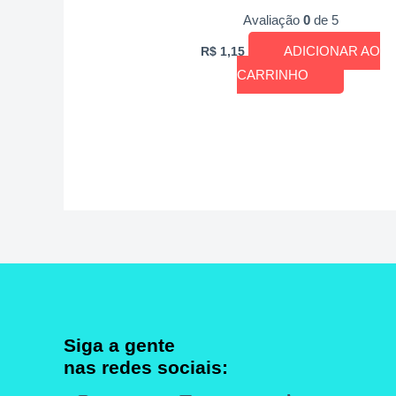
Avaliação
0
de 5
ADICIONAR AO
R$
1,15
CARRINHO
Siga a gente
nas redes sociais: