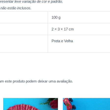
resentar leve variação de cor e padrão.
não estão inclusos.
100 g
2 × 3 × 17 cm
Preta e Velha
m este produto podem deixar uma avaliação.
Este
Est
produto
prod