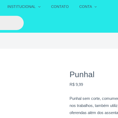
Punhal
INSTITUCIONAL
CONTATO
CONTA
quantidade
Punhal
R$
9,99
Punhal sem corte, comumente
nos trabalhos, também util
oferendas além dos assent