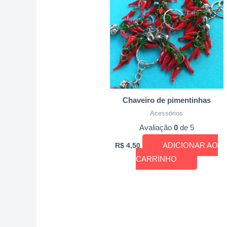
Chaveiro de pimentinhas
Acessórios
Avaliação
0
de 5
ADICIONAR AO
R$
4,50
CARRINHO