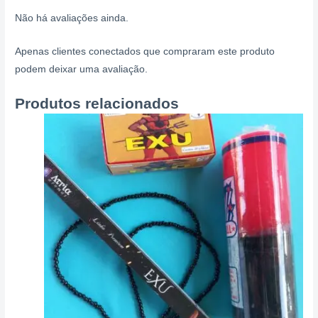
Não há avaliações ainda.
Apenas clientes conectados que compraram este produto
podem deixar uma avaliação.
Produtos relacionados
Price
Este
range:
produto
R$ 16,50
through
tem
R$ 23,00
várias
variantes.
As
opções
podem
ser
escolhidas
na
página