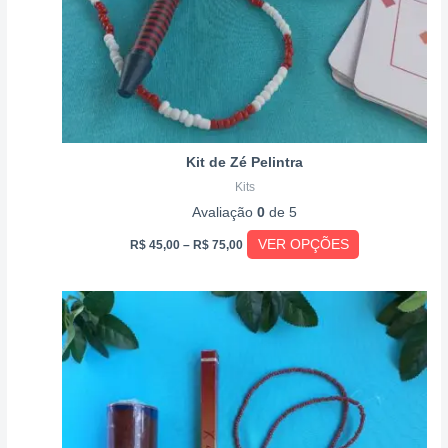
escolhidas
na
página
do
produto
Kit de Zé Pelintra
Kits
Avaliação
0
de 5
VER OPÇÕES
R$
45,00
–
R$
75,00
Price
Este
range:
produto
R$ 16,50
through
tem
R$ 23,00
várias
variantes.
As