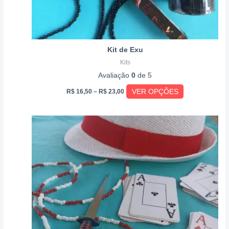
do
produto
Kit de Exu
Kits
Avaliação
0
de 5
VER OPÇÕES
R$
16,50
–
R$
23,00
Price
Este
range:
produto
R$ 45,00
through
tem
R$ 75,00
várias
variantes.
As
opções
podem
ser