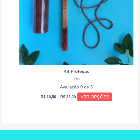
opções
podem
ser
escolhidas
na
página
do
produto
Kit Proteção
Kits
Avaliação
0
de 5
VER OPÇÕES
R$
16,50
–
R$
23,00