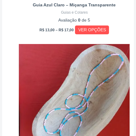
Guia Azul Claro – Miçanga Transparente
Guias e Colares
Avaliação
0
de 5
VER OPÇÕES
R$
13,00
–
R$
17,00
Price
Este
range:
produto
R$ 13,00
through
tem
R$ 17,00
várias
variantes.
As
opções
podem
ser
escolhidas
na
página