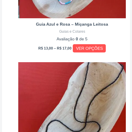
do
produto
Guia Azul e Rosa – Miçanga Leitosa
Guias e Colares
Avaliação
0
de 5
VER OPÇÕES
R$
13,00
–
R$
17,00
Price
Este
range:
produto
R$ 13,00
through
tem
R$ 17,00
várias
variantes.
As
opções
podem
ser
escolhidas