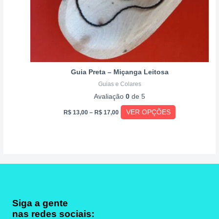
na
página
do
produto
Guia Preta – Miçanga Leitosa
Guias e Colares
Avaliação
0
de 5
VER OPÇÕES
R$
13,00
–
R$
17,00
Siga a gente
nas redes sociais: