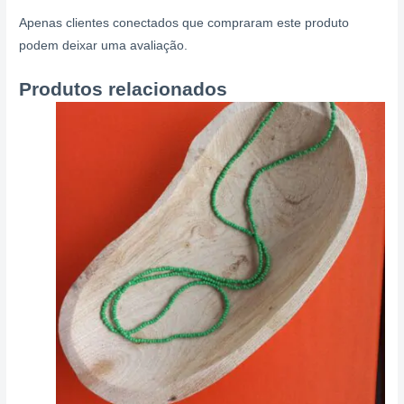
Apenas clientes conectados que compraram este produto
podem deixar uma avaliação.
Produtos relacionados
Price
Este
range:
produto
R$ 13,00
through
tem
R$ 17,00
várias
variantes.
As
opções
podem
ser
escolhidas
na
página
do