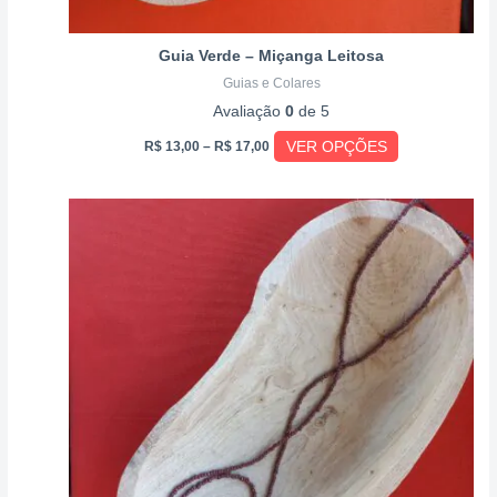
produto
Guia Verde – Miçanga Leitosa
Guias e Colares
Avaliação
0
de 5
VER OPÇÕES
R$
13,00
–
R$
17,00
Price
Este
range:
produto
R$ 13,00
through
tem
R$ 17,00
várias
variantes.
As
opções
podem
ser
escolhidas
na