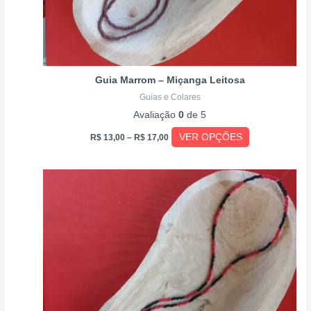
página
do
produto
Guia Marrom – Miçanga Leitosa
Guias e Colares
Avaliação
0
de 5
VER OPÇÕES
R$
13,00
–
R$
17,00
Price
Este
range:
produto
R$ 13,00
through
tem
R$ 17,00
várias
variantes.
As
opções
podem