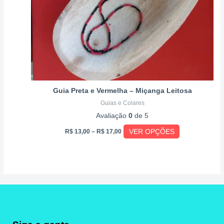
ser
escolhidas
na
página
do
produto
Guia Preta e Vermelha – Miçanga Leitosa
Guias e Colares
Avaliação
0
de 5
VER OPÇÕES
R$
13,00
–
R$
17,00