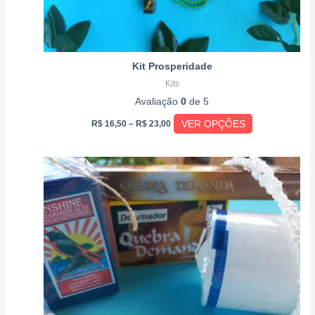
do
produto
Kit Prosperidade
Kits
Avaliação
0
de 5
VER OPÇÕES
R$
16,50
–
R$
23,00
Price
Este
range:
produto
R$ 16,99
through
tem
R$ 35,50
várias
variantes.
As
opções
podem
ser