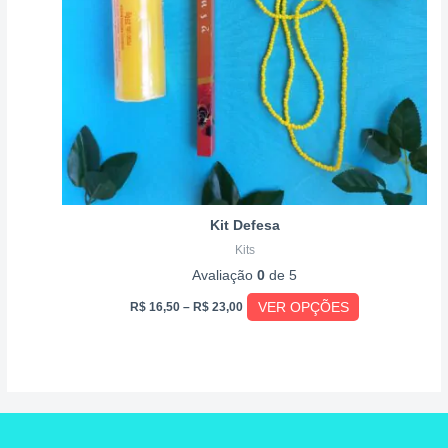
opções
podem
ser
escolhidas
na
página
do
produto
Kit Defesa
Kits
Avaliação
0
de 5
VER OPÇÕES
R$
16,50
–
R$
23,00