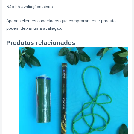
Não há avaliações ainda.
Apenas clientes conectados que compraram este produto
podem deixar uma avaliação.
Produtos relacionados
Price
Este
range:
produto
R$ 16,50
through
tem
R$ 23,00
várias
variantes.
As
opções
podem
ser
escolhidas
na
página